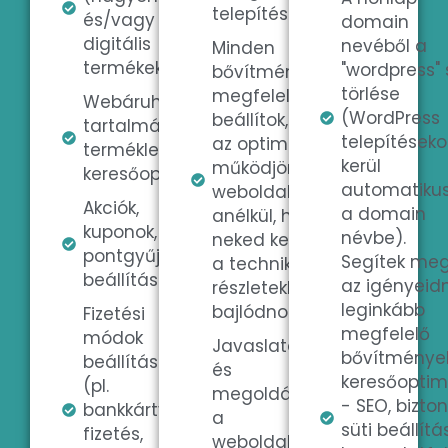
telepítését.
és/vagy
domain
digitális
nevéből a
Minden
termékek)
"wordpress" 
bővítményt
törlése
megfelelően
Webáruház
(WordPress
beállítok, hogy
tartalmának, a
telepítéseko
az optimálisan
termékleírásoknak
kerül
működjön a
keresőoptimalizálása
automatiku
weboldaladon,
Akciók,
a domain
anélkül, hogy
kuponok,
névbe).
neked kellene
pontgyűjtések
Segítek meg
a technikai
beállítása
az igényeid
részletekkel
leginkább
bajlódnod.
Fizetési
megfelelő
módok
Javaslatok
bővítmények
beállítása
és
keresőoptim
(pl.
megoldások
- SEO, bizto
bankkártyás
a
süti beállítá
fizetés,
weboldalad