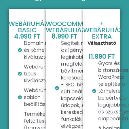
WEBÁRUHÁZ
WOOCOMMERS
+
BASIC
WEBÁRUHÁZ
WEBÁRUHÁZ
4.990 FT
8.990 FT
EXTRA
Domain név
Segítek megtalálni
Választható
és tárhely
az igényeidnek
11.990 FT
kiválasztása
leginkább
Gyors és
megfelelő
Webáruház
biztonságos
bővítményeket (pl.
típus
WordPress
keresőoptimalizálás
kiválasztása
telepítés a
- SEO, biztonság,
Webáruház
tárhelyre,
süti beállítások,
sablon
beleértve a
kapcsolatfelvételi
beállítása
legújabb ver
űrlapok, e-
és szüksége
kereskedelmi
Termékek
alapbeállítá
funkciók stb.), és
feltöltése
elvégzem azok
(hagyományos
A honlap