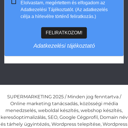
Elolvastam, megértettem és elfogadom az
Adatkezelési Tájékoztatót. (Az adatkezelés
célja a hírlevélre történő feliratkozás.)
FELIRATKOZOM!
Adatkezelési tájékoztató
SUPERMARKETING 2025 / Minden jog fenntartva /
Online marketing tanácsadás, közösségi média
menedzselés, weboldal készítés, webshop készítés,
keresőoptimalizálás, SEO, Google Cégprofil, Domain név
és tárhely ügyintézés, Wordpress telepítése, Wordpress