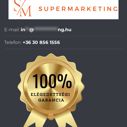
E-mail:
in
**
@
************
ng.hu
Telefon:
+36 30 856 1556