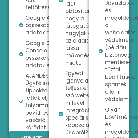
Javaslatok
időt
feltöltése
és
biztosítanak,
Google Analytics
megoldáso
hogy a
összekapcsolása,
a
látogatók ne
adatok elemzése
weboldalad
hagyják el
védelmére
az oldalt a
Google Search
(például
lassú
Console
biztonsági
működés
összekapcsolása,
mentések,
miatt.
adatok elemzése
tűzfal
Egyedi
AJÁNDÉK:
beállítások,
igényeidet is
Ügyfélszerzési
spamek
teljesítem, legyen
tippekkel
elleni
szó webshopról,
látlak el, hogy
védelem).
hírlevél
folyamatosan
Olyan
integrációról,
bővíthesd
bővítménye
speciális
vásárlói
és
kapcsolatfelvételi
körödet.
megoldáso
űrlapról? Az
Erre van