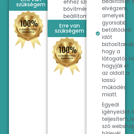
beállítását i
ehhez szükséges
szükségem
elvégzem,
bővítményeket is
amelyek
beállítom.
gyorsabb
Erre van
betöltődési
szükségem
időt
biztosítanak
hogy a
látogatók n
hagyják el
az oldalt a
lassú
működés
miatt.
Egyedi
igényeidet i
teljesítem, 
szó webshop
hírlevél