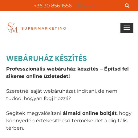
+36 30 856 1556
Navigác
bekapc
WEBÁRUHÁZ KÉSZÍTÉS
Professzionális webáruház készítés – Építsd fel
sikeres online üzletedet!
Szeretnél saját webáruházat indítani, de nem
tudod, hogyan fogj hozzá?
Segítek megvalósítani
álmaid online boltját
, hogy
könnyedén értékesíthesd termékeidet a digitális
térben.