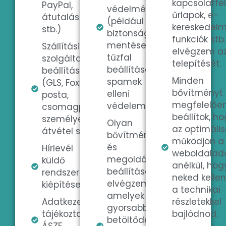
kapcsolatfel
PayPal,
védelmére
űrlapok, e-
átutalás
(például
kereskedelm
stb.)
biztonsági
funkciók stb.
mentések,
Szállítási
elvégzem a
tűzfal
szolgáltatások
telepítését.
beállítások,
beállítása
Minden
spamek
(GLS, Foxpost,
bővítményt
elleni
posta,
megfelelőe
védelem).
csomagpont,
beállítok, h
személyes
Olyan
az optimáli
átvétel stb.)
bővítmények
működjön a
és
Hírlevél
weboldalad
megoldások
küldő
anélkül, hog
beállítását is
rendszer
neked kelle
elvégzem,
kiépítése
a technikai
amelyek
Adatkezelési
részletekkel
gyorsabb
tájékoztató,
bajlódnod.
betöltődési
ÁSZF