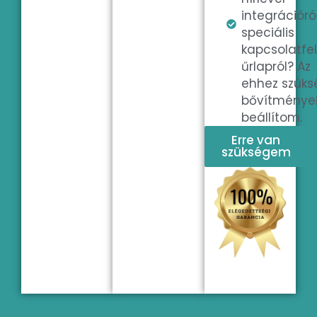
integrációról
speciális
kapcsolatfel
űrlapról? Az
ehhez szüks
bővítmények
beállítom.
Erre van
szükségem