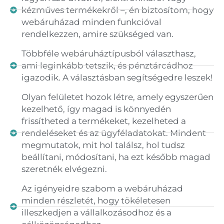
kézműves termékekről –, én biztosítom, hogy
webáruházad minden funkcióval
rendelkezzen, amire szükséged van.
Többféle webáruháztípusból választhasz,
ami leginkább tetszik, és pénztárcádhoz
igazodik. A választásban segítségedre leszek!
Olyan felületet hozok létre, amely egyszerűen
kezelhető, így magad is könnyedén
frissítheted a termékeket, kezelheted a
rendeléseket és az ügyféladatokat. Mindent
megmutatok, mit hol találsz, hol tudsz
beállítani, módosítani, ha ezt később magad
szeretnék elvégezni.
Az igényeidre szabom a webáruházad
minden részletét, hogy tökéletesen
illeszkedjen a vállalkozásodhoz és a